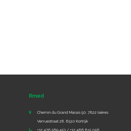
Rmed
Chemin du Grand Marais 50, 7822 Isières
Verruestraat 28, 8510 Kortrijk
+32 476 569 453 / +32 488 815 056