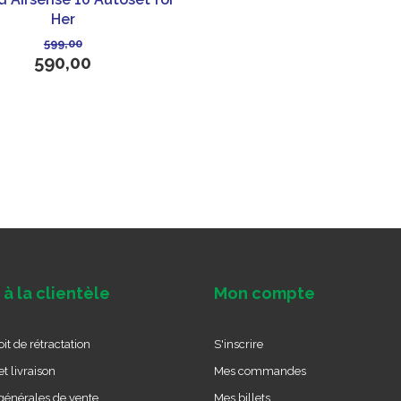
Her
599,00
590,00
 à la clientèle
Mon compte
it de rétractation
S'inscrire
t livraison
Mes commandes
générales de vente
Mes billets