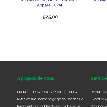
Appareil CPAP
525,00
À propos de nous
Service
PREMIÈRE BOUTIQUE SPÉCIALISÉE BELGE
Retour - Dro
RMed est une société belge spécialisée dans le
Expédition e
traitement des troubles du sommeil tels que
Conditions 