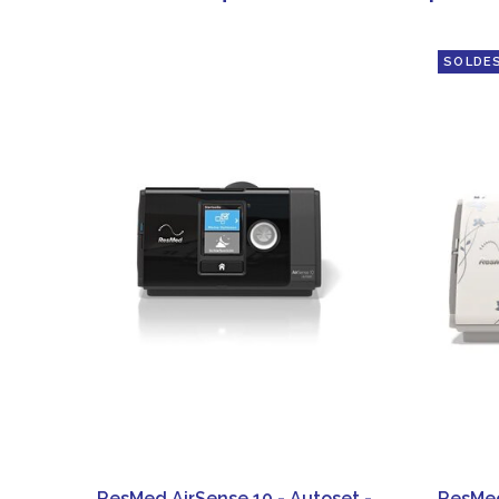
SOLDE
ResMed AirSense 10 - Autoset -
ResMed