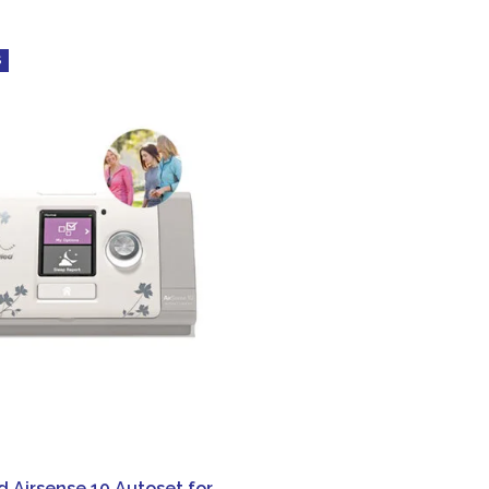
S
 Airsense 10 Autoset for