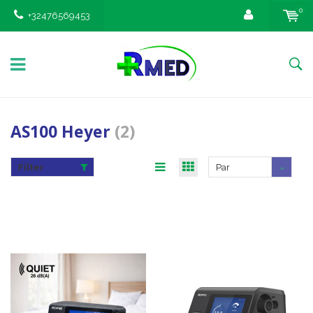
0
+32476569453
AS100 Heyer
(2)
Filter
Par
défaut