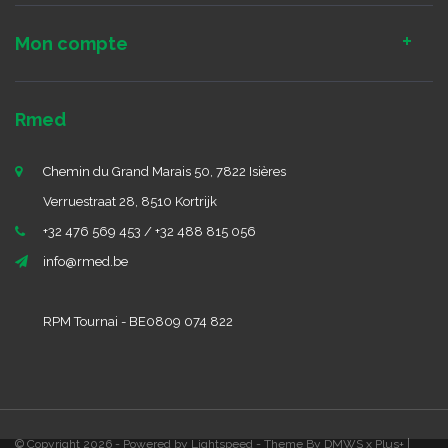
Mon compte
Rmed
Chemin du Grand Marais 50, 7822 Isières
Verruestraat 28, 8510 Kortrijk
+32 476 569 453 / +32 488 815 056
info@rmed.be
RPM Tournai - BE0809 074 822
© Copyright 2026 - Powered by
Lightspeed
- Theme By
DMWS
x
Plus+
|