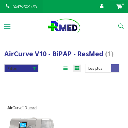
0
+32476569453
AirCurve V10 - BiPAP - ResMed
(1)
Filter
Les plus
vus