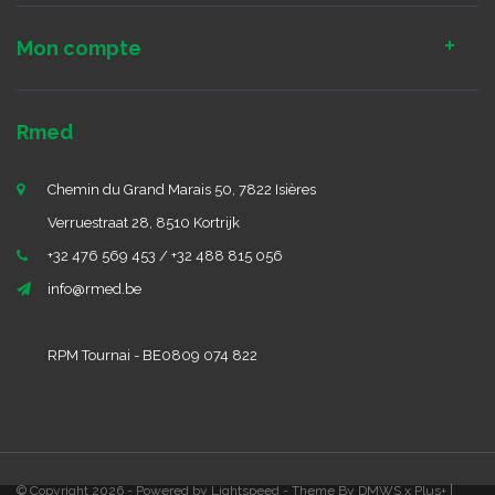
Mon compte
Rmed
Chemin du Grand Marais 50, 7822 Isières
Verruestraat 28, 8510 Kortrijk
+32 476 569 453 / +32 488 815 056
info@rmed.be
RPM Tournai - BE0809 074 822
© Copyright 2026 - Powered by
Lightspeed
- Theme By
DMWS
x
Plus+
|