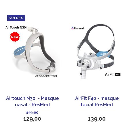
SOLDES
Airtouch N30i - Masque
AirFit F40 - masque
nasal - ResMed
facial ResMed
139,00
129,00
139,00