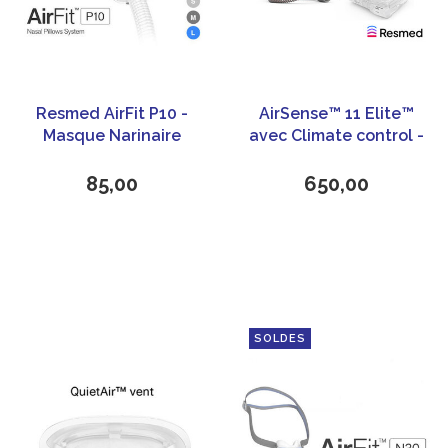
Resmed AirFit P10 -
AirSense™ 11 Elite™
Masque Narinaire
avec Climate control -
CPAP/PPC
ResMed
85,00
650,00
SOLDES