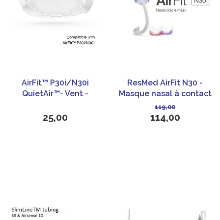
AirFit™ P30i/N30i
ResMed AirFit N30 -
QuietAir™- Vent -
Masque nasal à contact
ResMed
minimum
119,00
25,00
114,00