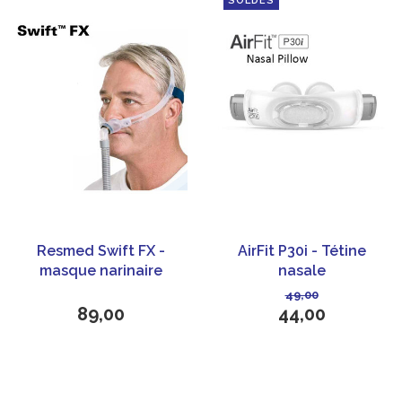
SOLDES
Resmed Swift FX -
AirFit P30i - Tétine
masque narinaire
nasale
CPAP/PPC - ResMed
49,00
89,00
44,00