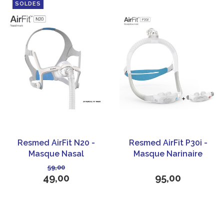
SOLDES
Resmed AirFit N20 -
Resmed AirFit P30i -
Masque Nasal
Masque Narinaire
CPAP/PPC
59,00
49,00
95,00