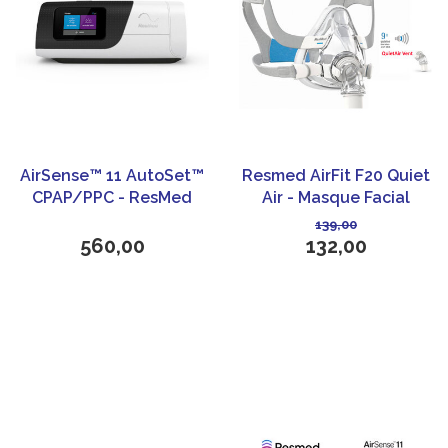
AirSense™ 11 AutoSet™
Resmed AirFit F20 Quiet
CPAP/PPC - ResMed
Air - Masque Facial
CPAP/PPC
139,00
560,00
132,00