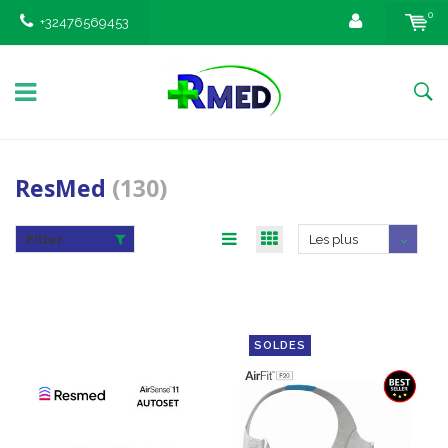
0
+32476569453
ResMed
(130)
Filter
Les plus
vus
SOLDES