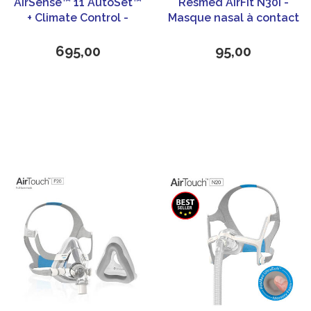
AirSense™ 11 AutoSet™
Resmed AirFit N30i -
+ Climate Control -
Masque nasal à contact
ResMed
minimum
695,00
95,00