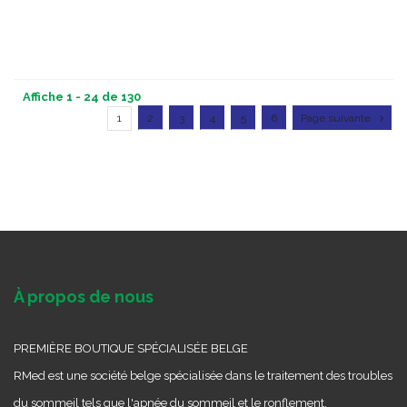
Affiche 1 - 24 de 130
1
2
3
4
5
6
Page suivante
À propos de nous
PREMIÈRE BOUTIQUE SPÉCIALISÉE BELGE
RMed est une société belge spécialisée dans le traitement des troubles
du sommeil tels que l'apnée du sommeil et le ronflement.