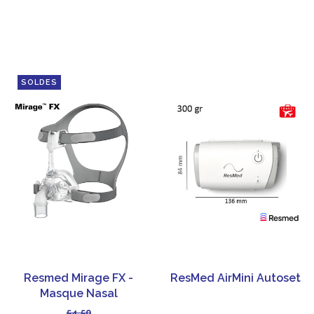
SOLDES
Resmed Mirage FX -
ResMed AirMini Autoset
Masque Nasal
CPAP/PPC
54,50