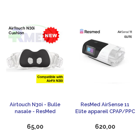
Airtouch N30i - Bulle
ResMed AirSense 11
nasale - ResMed
Elite appareil CPAP/PPC
avec HumidAir 11
Cleanable
65,00
620,00