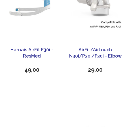
Harnais AirFit F30i -
AirFit/Airtouch
ResMed
N30i/P30i/F30i - Elbow
- ResMed
49,00
29,00