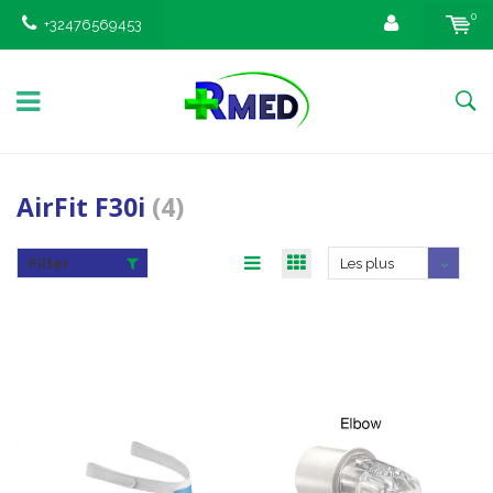
0
+32476569453
AirFit F30i
(4)
Filter
Les plus
vus