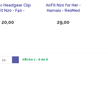
c Headgear Clip
AirFit N20 for Her -
Fit N20 - F40 -
Harnais - ResMed
ResMed
20,00
29,00
Affiche 1 - 6 de 6
24