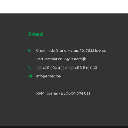
Rmed
Chemin du Grand Marais 50, 7822 Isières
Verruestraat 28, 8510 Kortrijk
+32 476 569 453 / +32 488 815 056
info@rmed.be
RPM Tournai - BE0809 074 822