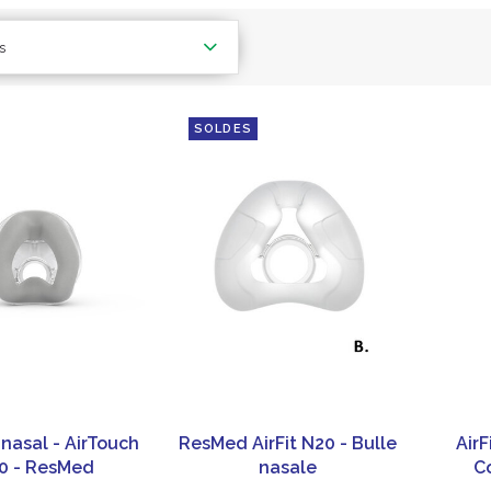
s
SOLDES
nasal - AirTouch
ResMed AirFit N20 - Bulle
Air
0 - ResMed
nasale
C