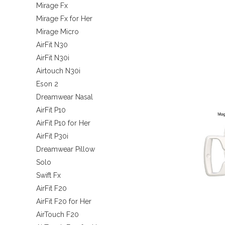
Mirage Fx
Mirage Fx for Her
Mirage Micro
AirFit N30
AirFit N30i
Airtouch N30i
Eson 2
Dreamwear Nasal
AirFit P10
AirFit P10 for Her
AirFit P30i
Dreamwear Pillow
Solo
Swift Fx
AirFit F20
AirFit F20 for Her
AirTouch F20