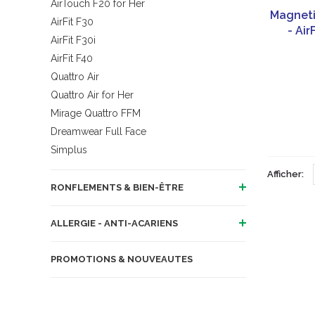
AirTouch F20 for Her
Magneti
AirFit F30
- Air
AirFit F30i
AirFit F40
Quattro Air
Quattro Air for Her
Mirage Quattro FFM
Dreamwear Full Face
Simplus
Afficher:
RONFLEMENTS & BIEN-ÊTRE
ALLERGIE - ANTI-ACARIENS
PROMOTIONS & NOUVEAUTES