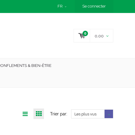
FR
Se connecter
0
0,00
RONFLEMENTS & BIEN-ÊTRE
Trier par:
Les plus vus