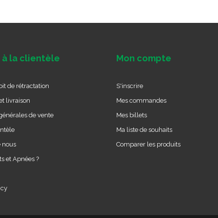
 à la clientèle
Mon compte
it de rétractation
S'inscrire
t livraison
Mes commandes
générales de vente
Mes billets
entèle
Ma liste de souhaits
e nous
Comparer les produits
s et Apnées ?
icy