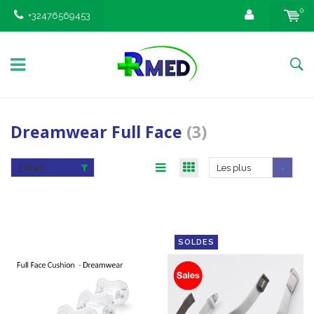
0
+32476569453
Dreamwear Full Face
(3)
Filter
Les plus
vus
SOLDES