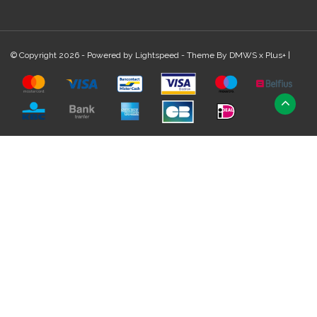
© Copyright 2026 - Powered by
Lightspeed
- Theme By
DMWS
x
Plus+
|