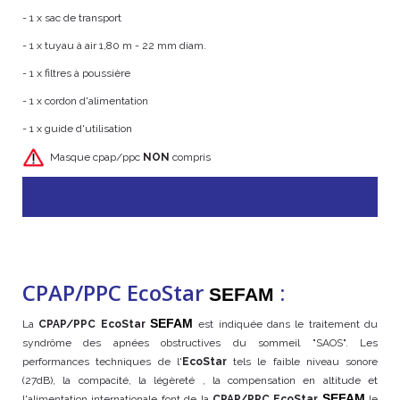
- 1 x sac de transport
- 1 x tuyau à air 1,80 m - 22 mm diam.
- 1 x filtres à poussière
- 1 x cordon d'alimentation
- 1 x guide d'utilisation
Masque cpap/ppc
NON
compris
CPAP/PPC EcoStar
:
SEFAM
SEFAM
La
CPAP/PPC EcoStar
est indiquée dans le traitement du
syndrôme des apnées obstructives du sommeil "SAOS". Les
performances techniques de l'
EcoStar
tels le faible niveau sonore
(27dB), la compacité, la légèreté , la compensation en altitude et
SEFAM
l'alimentation internationale font de la
CPAP/PPC EcoStar
le