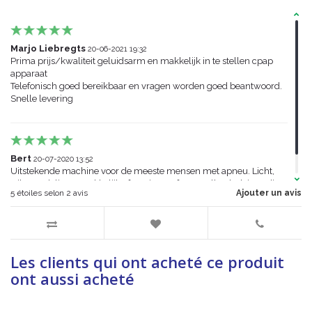
Marjo Liebregts
20-06-2021 19:32
Prima prijs/kwaliteit geluidsarm en makkelijk in te stellen cpap
apparaat
Telefonisch goed bereikbaar en vragen worden goed beantwoord.
Snelle levering
Bert
20-07-2020 13:52
Uitstekende machine voor de meeste mensen met apneu. Licht,
stil, voordelig en makkelijke functie. Geef aan welke druk je nodig
5
étoiles selon
2
avis
Ajouter un avis
hebt. Snelle bezorging, vragen worden meteen beantwoord.
Les clients qui ont acheté ce produit
ont aussi acheté