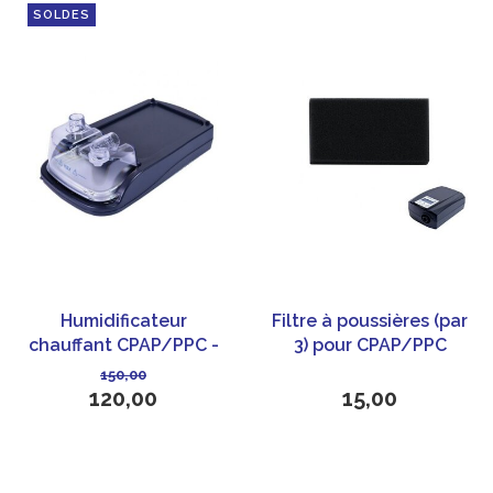
SOLDES
Humidificateur
Filtre à poussières (par
chauffant CPAP/PPC -
3) pour CPAP/PPC
SEFAM - GoodKnight
EcoStar SEFAM
150,00
H2O
120,00
15,00