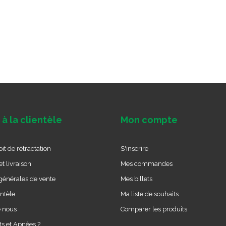
 à la clientèle
Mon compte
it de rétractation
S'inscrire
t livraison
Mes commandes
générales de vente
Mes billets
entèle
Ma liste de souhaits
e nous
Comparer les produits
s et Apnées ?