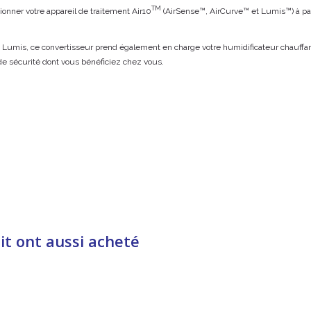
TM
ionner votre appareil de traitement Air10
(AirSense™, AirCurve™ et Lumis™) à par
et Lumis, ce convertisseur prend également en charge votre humidificateur chauffa
de sécurité dont vous bénéficiez chez vous.
it ont aussi acheté