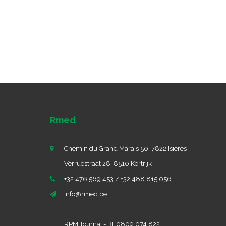
Rmed
Chemin du Grand Marais 50, 7822 Isières
Verruestraat 28, 8510 Kortrijk
+32 476 569 453 / +32 488 815 056
info@rmed.be
RPM Tournai - BE0809 074 822