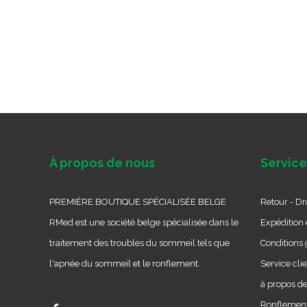
À propos de nous
Service
PREMIÈRE BOUTIQUE SPÉCIALISÉE BELGE
Retour - Dro
RMed est une société belge spécialisée dans le
Expédition e
traitement des troubles du sommeil tels que
Conditions 
l'apnée du sommeil et le ronflement.
Service cli
à propos d
Ronflement