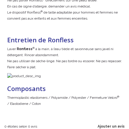
Ne pas porter Ronfless
directement sur une peau lésée.
En cas de signe d’allergie, demander un avis médical.
®
Le dispositif Ronfless
de taille adaptable pour hommes et femmes ne
convient pas aux enfants et aux femmes enceintes.
Entretien de Ronfless
®
Laver
Ronfless
à la main, à l’eau tiède et savonneuse sans javel ni
détergent. Rincer abondamment.
Ne pas utiliser de sèche-linge. Ne pas tordre ou essorer. Ne pas repasser.
Faire sécher à plat.
Composants
®
Thermoplastic elastomers / Polyamide / Polyester / Fermeture Velcro
/ Elastodiene / Coton
0
étoiles selon
0
avis
Ajouter un avis