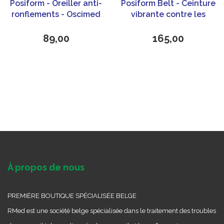
Posiform - Oreiller anti-
Posiform Belt - Ceinture
ronflements - Oscimed
vibrante contre les
ronflements
89,00
165,00
À propos de nous
PREMIÈRE BOUTIQUE SPÉCIALISÉE BELGE
RMed est une société belge spécialisée dans le traitement des troubles