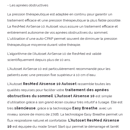
- Les apnées obstructives
La pression thérapeutique est adaptée en continu pour garantir un
traitement efficace et une pression thérapeutique la plus fiable possible.
La ResMed AirSense 10 Autoset vous assure un traitement efficace et
entièrement autonome de vos apnées obstructives du sommeil.
L'utilisation d'une auto-CPAP permet souvent de diminuer la pression
thérapeutique moyenne durant votre thérapie.
L'algorithme de l'Autoset AirSense 10 de ResMed est validé
scientifiquement depuis plus de 10 ans.
L'Autoset AirSense 10 est particulièrement recommandé pour les
patients avec une pression fixe supérieur à 10 cm d'eau.
L'Autoset
ResMed
Airsense 10 Autoset
rassemble toutes les
qualités requises pour faciliter votre
traitement des apnées
obstructives du sommeil
.
L'Autoset Airsense 10
est simple
d’utilisation grâce à son grand écran couleur très intuitif à l’usage. Elle est
très
silencieuse
, grâce à la technologie
Easy Breathe
, avec un
niveau sonore de moins de 27dB. La technologie Easy Breathe permet un
flux respiratoire naturel et confortable.
L'Autoset ResMed
Airsense
10
est équipée du mode Smart Start qui permet le démarrage et l’arrêt