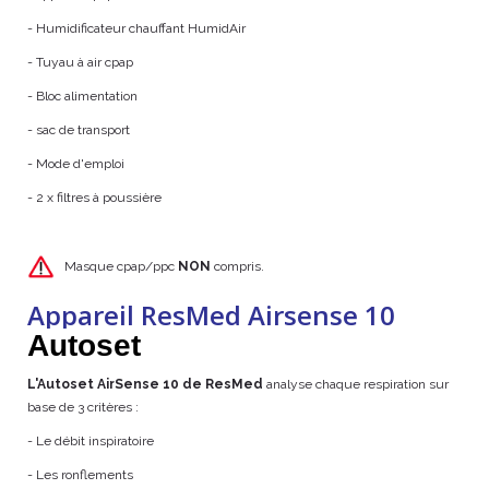
- Humidificateur chauffant HumidAir
- Tuyau à air cpap
- Bloc alimentation
- sac de transport
- Mode d'emploi
- 2 x filtres à poussière
Masque cpap/ppc
NON
compris.
Appareil ResMed Airsense 10
Autoset
L'Autoset AirSense 10 de ResMed
analyse chaque respiration sur
base de 3 critères :
- Le débit inspiratoire
- Les ronflements