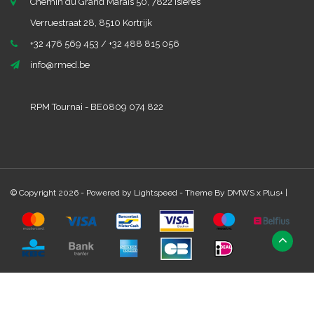
Chemin du Grand Marais 50, 7822 Isières
Verruestraat 28, 8510 Kortrijk
+32 476 569 453 / +32 488 815 056
info@rmed.be
RPM Tournai - BE0809 074 822
© Copyright 2026 - Powered by
Lightspeed
- Theme By
DMWS
x
Plus+
|