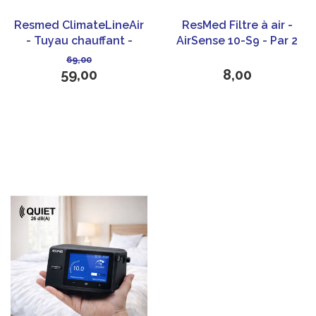
Resmed ClimateLineAir
ResMed Filtre à air -
- Tuyau chauffant -
AirSense 10-S9 - Par 2
Airsense 10
69,00
59,00
8,00