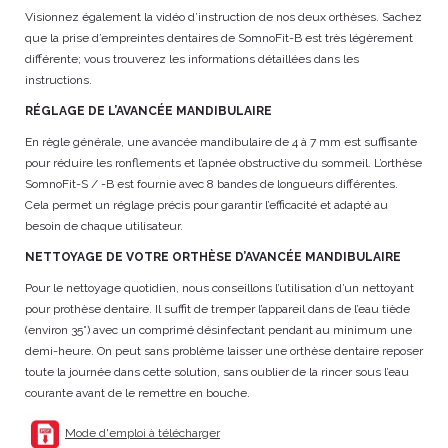
Visionnez également la vidéo d’instruction de nos deux orthèses. Sachez
que la prise d’empreintes dentaires de SomnoFit-B est très légèrement
différente; vous trouverez les informations détaillées dans les
instructions.
RÉGLAGE DE L’AVANCÉE MANDIBULAIRE
En règle générale, une avancée mandibulaire de 4 à 7 mm est suffisante
pour réduire les ronflements et l’apnée obstructive du sommeil. L’orthèse
SomnoFit-S / -B est fournie avec 8 bandes de longueurs différentes.
Cela permet un réglage précis pour garantir l’efficacité et adapté au
besoin de chaque utilisateur.
NETTOYAGE DE VOTRE ORTHÈSE D’AVANCÉE MANDIBULAIRE
Pour le nettoyage quotidien, nous conseillons l’utilisation d’un nettoyant
pour prothèse dentaire. Il suffit de tremper l’appareil dans de l’eau tiède
(environ 35°) avec un comprimé désinfectant pendant au minimum une
demi-heure. On peut sans problème laisser une orthèse dentaire reposer
toute la journée dans cette solution, sans oublier de la rincer sous l’eau
courante avant de le remettre en bouche.
Mode d'emploi à télécharger