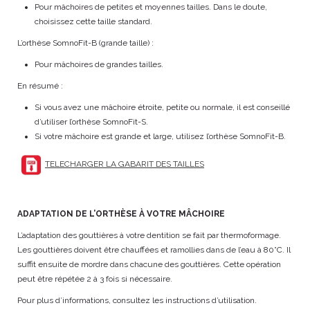
Pour mâchoires de petites et moyennes tailles. Dans le doute,
choisissez cette taille standard.
L’orthèse SomnoFit-B (grande taille) :
Pour mâchoires de grandes tailles.
En résumé :
Si vous avez une mâchoire étroite, petite ou normale, il est conseillé
d’utiliser l’orthèse SomnoFit-S.
Si votre mâchoire est grande et large, utilisez l’orthèse SomnoFit-B.
TELECHARGER LA GABARIT DES TAILLES
ADAPTATION DE L’ORTHÈSE À VOTRE MÂCHOIRE
L’adaptation des gouttières à votre dentition se fait par thermoformage.
Les gouttières doivent être chauffées et ramollies dans de l’eau à 80°C. Il
suffit ensuite de mordre dans chacune des gouttières. Cette opération
peut être répétée 2 à 3 fois si nécessaire.
Pour plus d’informations, consultez les instructions d’utilisation.