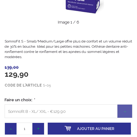
Image
1
/ 6
SomnoFit S - Small/Medium/Large offre plus de confort et un volume réduit
de 30% en bouche. Idéal pour les petites mâchoires. Orthèse dentaire anti-
ronflement contre le ronflement et les apnées du sommeil légères et
modérées.
139,00
129,90
CODE DE L'ARTICLE
S-05
Faire un choix:
*
Somnofit B - XL/ XXL - €129,90
-
+
AJOUTER AU PANIER