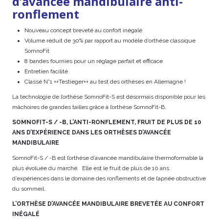
d’avancée mandibulaire anti-
ronflement
Nouveau concept breveté au confort inégalé
Volume réduit de 30% par rapport au modèle d’orthèse classique
SomnoFit
8 bandes fournies pour un réglage parfait et efficace
Entretien facilité
Classé N°1 ++Testieger++ au test des orthèses en Allemagne !
La technologie de l’orthèse SomnoFit-S est désormais disponible pour les
mâchoires de grandes tailles grâce à l’orthèse SomnoFit-B.
SOMNOFIT-S / -B, L’ANTI-RONFLEMENT, FRUIT DE PLUS DE 10
ANS D’EXPÉRIENCE DANS LES ORTHÈSES D’AVANCÉE
MANDIBULAIRE
SomnoFit-S / -B est l’orthèse d’avancée mandibulaire thermoformable la
plus évoluée du marché. Elle est le fruit de plus de 10 ans
d’expériences dans le domaine des ronflements et de l’apnée obstructive
du sommeil.
L’ORTHÈSE D’AVANCÉE MANDIBULAIRE BREVETÉE AU CONFORT
INÉGALÉ