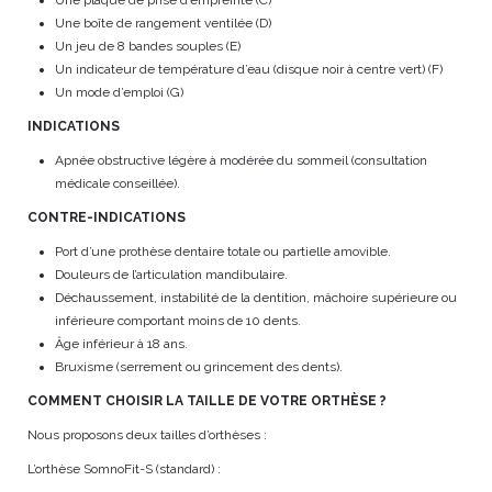
Une plaque de prise d’empreinte (C)
Une boîte de rangement ventilée (D)
Un jeu de 8 bandes souples (E)
Un indicateur de température d’eau (disque noir à centre vert) (F)
Un mode d’emploi (G)
INDICATIONS
Apnée obstructive légère à modérée du sommeil (consultation
médicale conseillée).
CONTRE-INDICATIONS
Port d’une prothèse dentaire totale ou partielle amovible.
Douleurs de l’articulation mandibulaire.
Déchaussement, instabilité de la dentition, mâchoire supérieure ou
inférieure comportant moins de 10 dents.
Âge inférieur à 18 ans.
Bruxisme (serrement ou grincement des dents).
COMMENT CHOISIR LA TAILLE DE VOTRE ORTHÈSE ?
Nous proposons deux tailles d’orthèses :
L’orthèse SomnoFit-S (standard) :