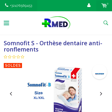
0
+32476569453
Somnofit S - Orthèse dentaire anti-
ronflements
SOLDES