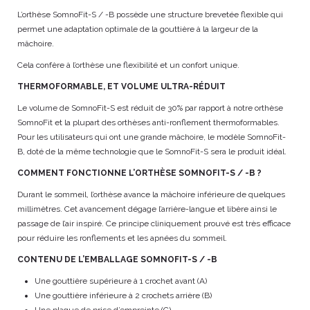
L’orthèse SomnoFit-S / -B possède une structure brevetée flexible qui
permet une adaptation optimale de la gouttière à la largeur de la
mâchoire.
Cela confère à l’orthèse une flexibilité et un confort unique.
THERMOFORMABLE, ET VOLUME ULTRA-RÉDUIT
Le volume de SomnoFit-S est réduit de 30% par rapport à notre orthèse
SomnoFit et la plupart des orthèses anti-ronflement thermoformables.
Pour les utilisateurs qui ont une grande mâchoire, le modèle SomnoFit-
B, doté de la même technologie que le SomnoFit-S sera le produit idéal.
COMMENT FONCTIONNE L’ORTHÈSE SOMNOFIT-S / -B ?
Durant le sommeil, l’orthèse avance la mâchoire inférieure de quelques
millimètres. Cet avancement dégage l’arrière-langue et libère ainsi le
passage de l’air inspiré. Ce principe cliniquement prouvé est très efficace
pour réduire les ronflements et les apnées du sommeil.
CONTENU DE L’EMBALLAGE SOMNOFIT-S / -B
Une gouttière supérieure à 1 crochet avant (A)
Une gouttière inférieure à 2 crochets arrière (B)