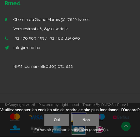
Rmed
Chemin du Grand Marais 50, 7822 Isières
Verruestraat 28, 8510 Kortrijk
+32 476 569 453 / +32 488 815 056
info@rmed.be
RPM Tournai - BE0809 074 822
© Copyright 2026 - Powered by
Lightspeed
- Theme By
DMWS
x
Plus+
|
Veuillez accepter les cookies afin de rendre ce site plus fonctionnel. D'accord?
Oui
Non
En savoir plus sur les témoins (cookies) »