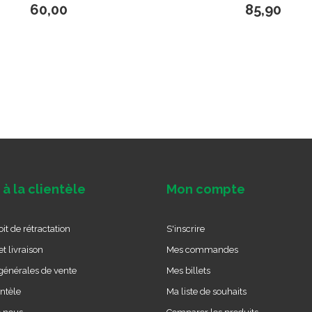
60,00
85,90
 à la clientèle
Mon compte
it de rétractation
S'inscrire
t livraison
Mes commandes
générales de vente
Mes billets
entèle
Ma liste de souhaits