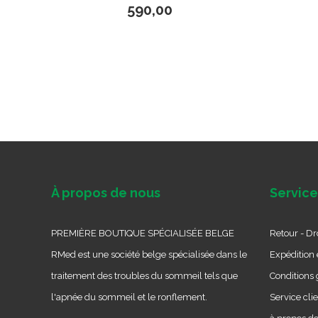
590,00
À propos de nous
Service
PREMIÈRE BOUTIQUE SPÉCIALISÉE BELGE
Retour - Dro
RMed est une société belge spécialisée dans le
Expédition e
traitement des troubles du sommeil tels que
Conditions 
l'apnée du sommeil et le ronflement.
Service cli