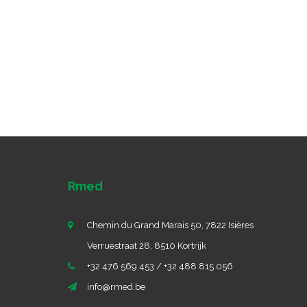
Rmed
Chemin du Grand Marais 50, 7822 Isières
Verruestraat 28, 8510 Kortrijk
+32 476 569 453 / +32 488 815 056
info@rmed.be