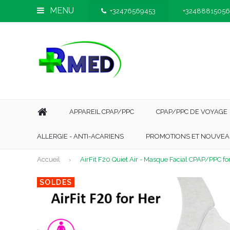
MENU
+32476569453
+32488815056
APPAREIL CPAP/PPC
CPAP/PPC DE VOYAGE
ALLERGIE - ANTI-ACARIENS
PROMOTIONS ET NOUVEA
Accueil
AirFit F20 Quiet Air - Masque Facial CPAP/PPC fo
SOLDES