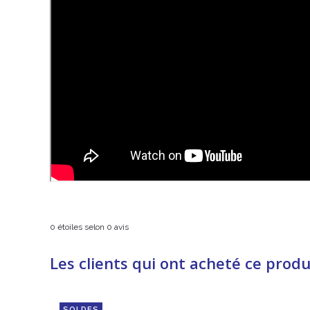
0
étoiles selon
0
avis
Les clients qui ont acheté ce produ
SOLDES