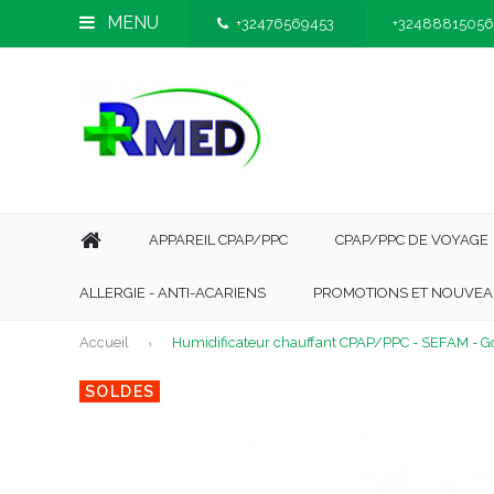
MENU
+32476569453
+32488815056
APPAREIL CPAP/PPC
CPAP/PPC DE VOYAGE
ALLERGIE - ANTI-ACARIENS
PROMOTIONS ET NOUVEA
Accueil
Humidificateur chauffant CPAP/PPC - SEFAM - 
SOLDES