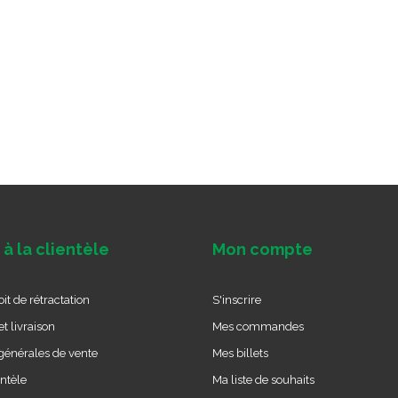
 à la clientèle
Mon compte
it de rétractation
S'inscrire
t livraison
Mes commandes
générales de vente
Mes billets
entèle
Ma liste de souhaits