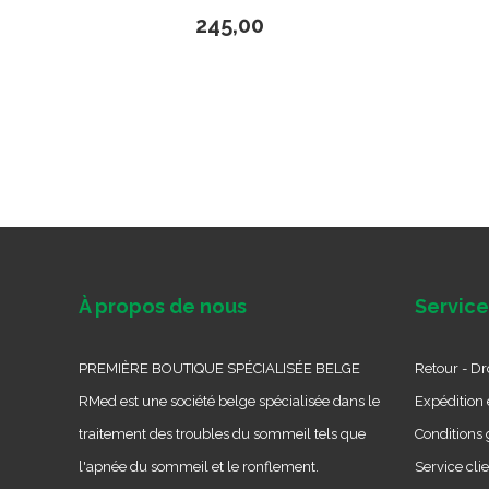
245,00
À propos de nous
Service
PREMIÈRE BOUTIQUE SPÉCIALISÉE BELGE
Retour - Dro
RMed est une société belge spécialisée dans le
Expédition e
traitement des troubles du sommeil tels que
Conditions 
l'apnée du sommeil et le ronflement.
Service cli