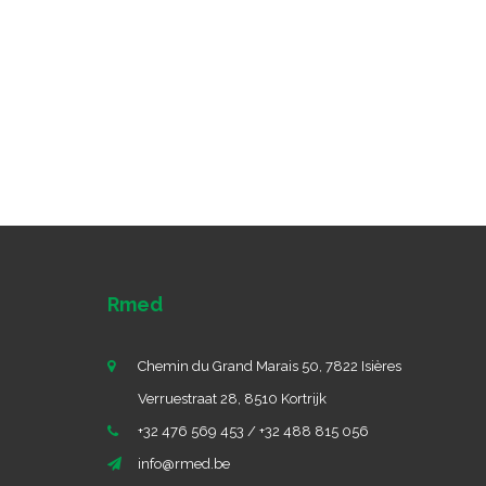
Rmed
Chemin du Grand Marais 50, 7822 Isières
Verruestraat 28, 8510 Kortrijk
+32 476 569 453 / +32 488 815 056
info@rmed.be