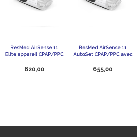
ResMed AirSense 11
ResMed AirSense 11
Elite appareil CPAP/PPC
AutoSet CPAP/PPC avec
avec HumidAir 11
HumidAir 11 cleanable
Cleanable
620,00
655,00