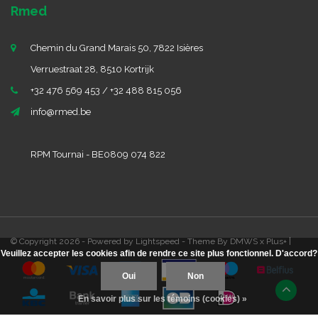
Rmed
Chemin du Grand Marais 50, 7822 Isières
Verruestraat 28, 8510 Kortrijk
+32 476 569 453 / +32 488 815 056
info@rmed.be
RPM Tournai - BE0809 074 822
© Copyright 2026 - Powered by
Lightspeed
- Theme By
DMWS
x
Plus+
|
Veuillez accepter les cookies afin de rendre ce site plus fonctionnel. D'accord?
Oui
Non
En savoir plus sur les témoins (cookies) »