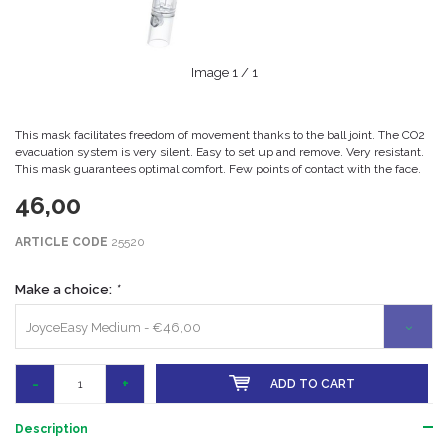
Image
1
/ 1
This mask facilitates freedom of movement thanks to the ball joint. The CO2
evacuation system is very silent. Easy to set up and remove. Very resistant.
This mask guarantees optimal comfort. Few points of contact with the face.
46,00
ARTICLE CODE
25520
Make a choice:
*
JoyceEasy Medium - €46,00
-
+
ADD TO CART
Description