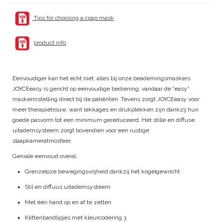
Tips for choosing a cpap mask
product info
Eenvoudiger kan het echt niet: alles bij onze beademingsmaskers
JOYCEeasy is gericht op eenvoudige bediening; vandaar de “easy”
maskerinstelling direct bij de patiënten. Tevens zorgt JOYCEeasy voor
meer therapietrouw, want lekkages en drukplekken zijn dankzij hun
goede pasvorm tot een minimum gereduceerd. Het stille en diffuse
uitademsysteem zorgt bovendien voor een rustige
slaapkameratmosfeer.
Geniale eenvoud overal:
Grenzeloze bewegingsvrijheid dankzij het kogelgewricht
Stil en diffuus uitademsysteem
Met één hand op en af te zetten
Klittenbandlipjes met kleurcodering 3