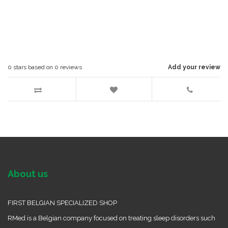
0
stars based on
0
reviews
Add your review
About us
FIRST BELGIAN SPECIALIZED SHOP
RMed is a Belgian company focused on treating sleep disorders such