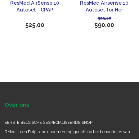
ResMed AirSense 10
ResMed Airsense 10
Autoset - CPAP
Autoset for Her
apparaat
599,00
525,00
590,00
Over ons
EERSTE BELGISCHE GESPECIALISEERDE SHOP
RMed is een Belgische onderneming gericht op het behandelen van