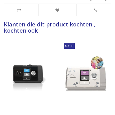
position pour le tube apportant l'air au masque de façon à ce qu'il
ne gêne pas et ne tire pas les narines vers le haut. Une fois bien
installé s'oublie facilement.
Klanten die dit product kochten ,
kochten ook
SALE