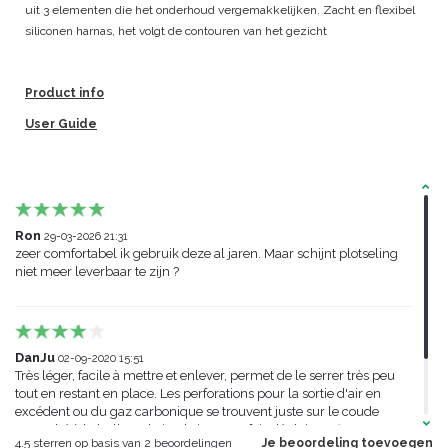
uit 3 elementen die het onderhoud vergemakkelijken. Zacht en flexibel
siliconen harnas, het volgt de contouren van het gezicht
Product info
User Guide
Ron
29-03-2026 21:31
zeer comfortabel ik gebruik deze al jaren. Maar schijnt plotseling
niet meer leverbaar te zijn ?
DanJu
02-09-2020 15:51
Très léger, facile à mettre et enlever, permet de le serrer très peu
tout en restant en place. Les perforations pour la sortie d'air en
excédent ou du gaz carbonique se trouvent juste sur le coude
accroché à la bulle, et le jet d'air est parfois déplaisant (courant
4.5
sterren op basis van
2
beoordelingen
Je beoordeling toevoegen
d'air) selon la façon dont il est dirigé. Il faut trouver la bonne