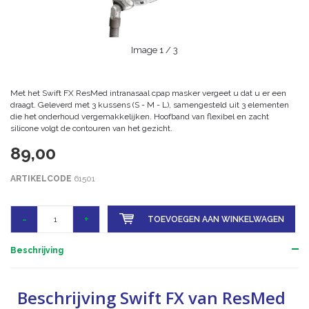
Image
1
/ 3
Met het Swift FX ResMed intranasaal cpap masker vergeet u dat u er een
draagt. Geleverd met 3 kussens (S - M - L), samengesteld uit 3 elementen
die het onderhoud vergemakkelijken. Hoofband van flexibel en zacht
silicone volgt de contouren van het gezicht.
89,00
ARTIKELCODE
61501
-
+
TOEVOEGEN AAN WINKELWAGEN
Beschrijving
Beschrijving Swift FX van ResMed