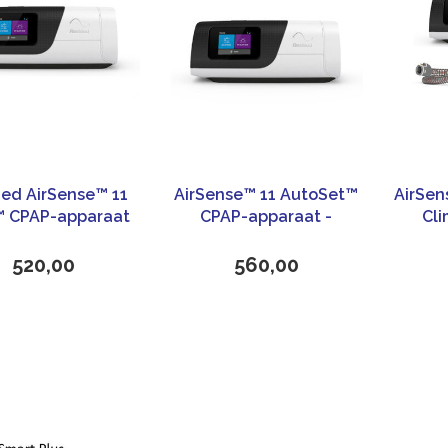
ed AirSense™ 11
AirSense™ 11 AutoSet™
AirSen
™ CPAP-apparaat
CPAP-apparaat -
Cli
ResMed
520,00
560,00