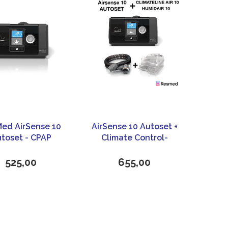
ed AirSense 10
AirSense 10 Autoset +
toset - CPAP
Climate Control-
apparaat
ResMed
525,00
655,00