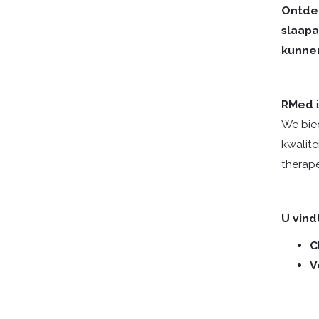
Ontdek
slaapa
kunne
RMed
i
We bied
kwalite
therape
U vind
C
V