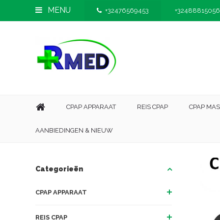
MENU
+32476569453
+32488815056
CPAP APPARAAT
REIS CPAP
CPAP MA
AANBIEDINGEN & NIEUW
Categorieën
CPAP APPARAAT
REIS CPAP