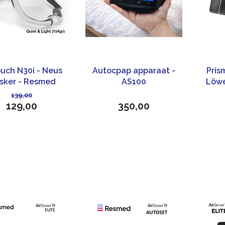
ouch N30i - Neus
Autocpap apparaat -
Pris
sker - Resmed
AS100
Löwe
139,00
129,00
350,00