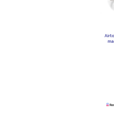
Airt
ma