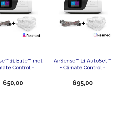
se™ 11 Elite™ met
AirSense™ 11 AutoSet™
mate Control -
+ Climate Control -
ResMed
ResMed
650,00
695,00