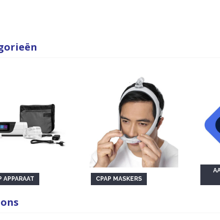
gorieën
A
P APPARAAT
CPAP MASKERS
 ons