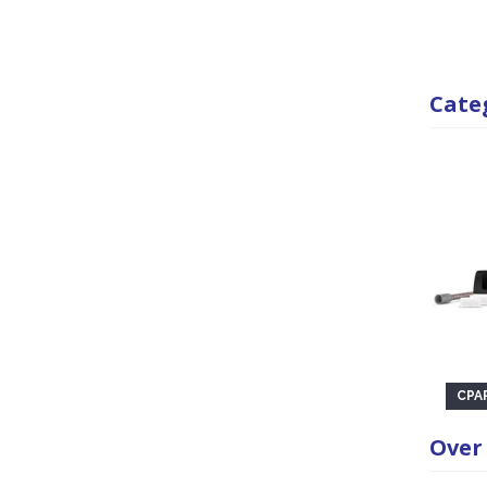
Cate
CPA
Over