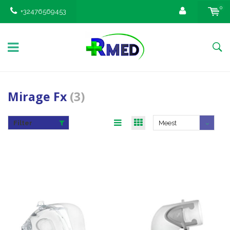
0
+32476569453
Mirage Fx
(3)
Filter
Meest
bekeken