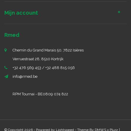
Mijn account
Rmed
Chemin du Grand Marais 50, 7822 Isières
Verruestraat 28, 8510 Kortrijk
+32 476 569 453 / +32 488 815 056
info@rmed.be
RPM Tournai - BE0809 074 822
© Copyright 2026 - Powered by
Lightspeed
- Theme By
DMWS
x
Plus+
|