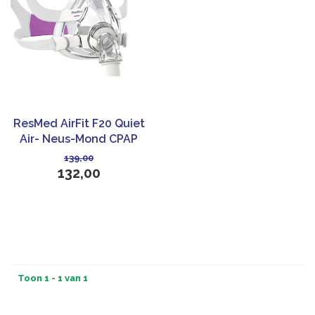
ResMed AirFit F20 Quiet
Air- Neus-Mond CPAP
masker for Her
139,00
132,00
Toon 1 - 1 van 1