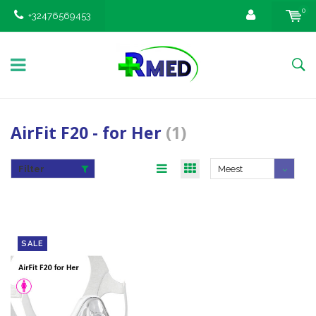
0
+32476569453
AirFit F20 - for Her
(1)
Filter
Meest
bekeken
SALE