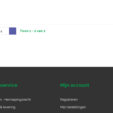
Toon 1 - 2 van 2
24
service
Mijn account
n - Herroepingsrecht
Registreren
& levering
Mijn bestellingen