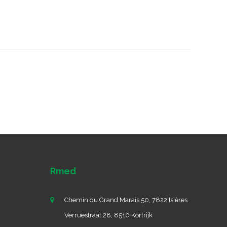
Rmed
Chemin du Grand Marais 50, 7822 Isières
Verruestraat 28, 8510 Kortrijk