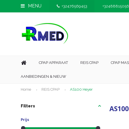
MENU
+32476569453
+32488815056
CPAP APPARAAT
REIS CPAP
CPAP MA
AANBIEDINGEN & NIEUW
Home
REIS CPAP
AS100 Heyer
Filters
AS100
Prijs