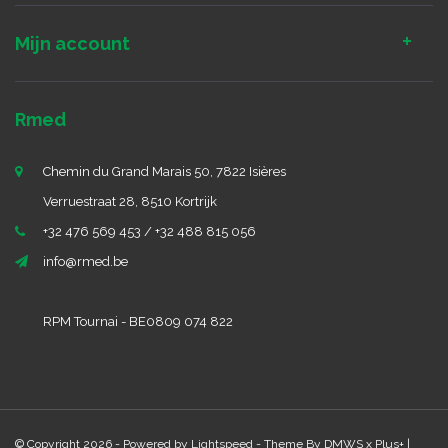
Mijn account
Rmed
Chemin du Grand Marais 50, 7822 Isières
Verruestraat 28, 8510 Kortrijk
+32 476 569 453 / +32 488 815 056
info@rmed.be
RPM Tournai - BE0809 074 822
© Copyright 2026 - Powered by
Lightspeed
- Theme By
DMWS
x
Plus+
|