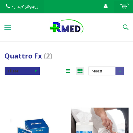
0
+32476569453
Quattro Fx
(2)
Filter
Meest
bekeken