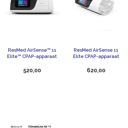
ResMed AirSense™ 11
ResMed AirSense 11
Elite™ CPAP-apparaat
Elite CPAP-apparaat
met HumidAir 11
Cleanable
520,00
620,00