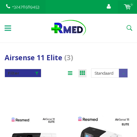
0
+32476569453
Airsense 11 Elite
(3)
Filter
Standaard