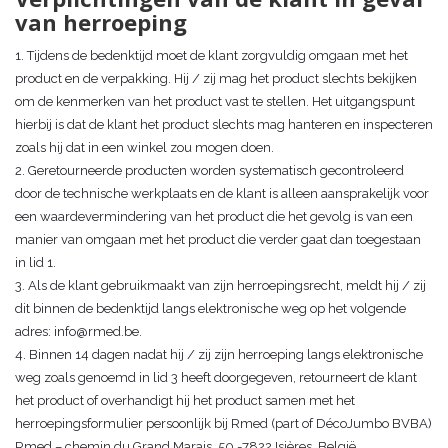
van herroeping
1. Tijdens de bedenktijd moet de klant zorgvuldig omgaan met het
product en de verpakking. Hij / zij mag het product slechts bekijken
om de kenmerken van het product vast te stellen. Het uitgangspunt
hierbij is dat de klant het product slechts mag hanteren en inspecteren
zoals hij dat in een winkel zou mogen doen.
2. Geretourneerde producten worden systematisch gecontroleerd
door de technische werkplaats en de klant is alleen aansprakelijk voor
een waardevermindering van het product die het gevolg is van een
manier van omgaan met het product die verder gaat dan toegestaan
in lid 1.
3. Als de klant gebruikmaakt van zijn herroepingsrecht, meldt hij / zij
dit binnen de bedenktijd langs elektronische weg op het volgende
adres:
info@rmed.be
.
4. Binnen 14 dagen nadat hij / zij zijn herroeping langs elektronische
weg zoals genoemd in lid 3 heeft doorgegeven, retourneert de klant
het product of overhandigt hij het product samen met het
herroepingsformulier persoonlijk bij Rmed (part of DécoJumbo BVBA)
Rmed – chemin du Grand Marais, 50 -7822 Isières, België.