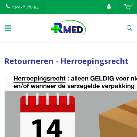
0
+32476569453
Retourneren - Herroepingsrecht