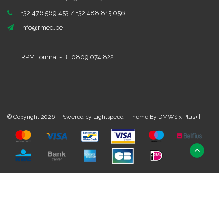
+32 476 569 453 / +32 488 815 056
info@rmed.be
RPM Tournai - BE0809 074 822
© Copyright 2026 - Powered by
Lightspeed
- Theme By
DMWS
x
Plus+
|