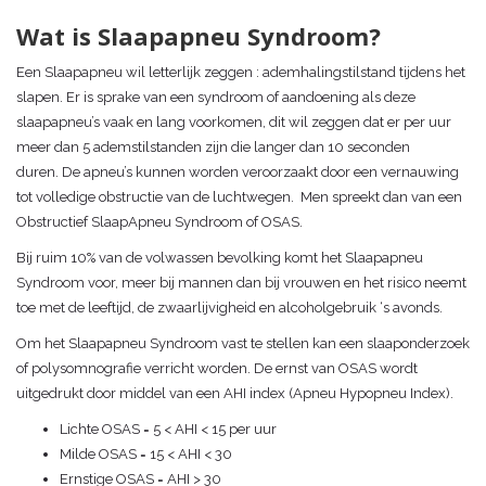
Wat is Slaapapneu Syndroom?
Een Slaapapneu wil letterlijk zeggen : ademhalingstilstand tijdens het
slapen. Er is sprake van een syndroom of aandoening als deze
slaapapneu’s vaak en lang voorkomen, dit wil zeggen dat er per uur
meer dan 5 ademstilstanden zijn die langer dan 10 seconden
duren. De apneu’s kunnen worden veroorzaakt door een vernauwing
tot volledige obstructie van de luchtwegen. Men spreekt dan van een
Obstructief SlaapApneu Syndroom of OSAS.
Bij ruim 10% van de volwassen bevolking komt het Slaapapneu
Syndroom voor, meer bij mannen dan bij vrouwen en het risico neemt
toe met de leeftijd, de zwaarlijvigheid en alcoholgebruik ‘s avonds.
Om het Slaapapneu Syndroom vast te stellen kan een slaaponderzoek
of polysomnografie verricht worden. De ernst van OSAS wordt
uitgedrukt door middel van een AHI index (Apneu Hypopneu Index).
Lichte OSAS = 5 < AHI < 15 per uur
Milde OSAS = 15 < AHI < 30
Ernstige OSAS = AHI > 30