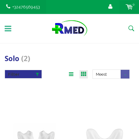
0
+32476569453
Solo
(2)
Filter
Meest
bekeken