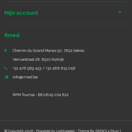
Mijn account
Rmed
Chemin du Grand Marais 50, 7822 Isières
Verruestraat 28, 8510 Kortrijk
+32 476 569 453 / +32 488 815 056
info@rmed.be
RPM Tournai - BE0809 074 822
© Copyright 2026 - Powered by
Lightspeed
- Theme By
DMWS
x
Plus+
|