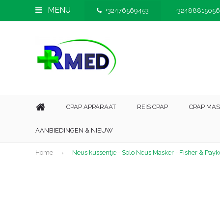
MENU
+32476569453
+32488815056
CPAP APPARAAT
REIS CPAP
CPAP MA
AANBIEDINGEN & NIEUW
Home
Neus kussentje - Solo Neus Masker - Fisher & Payk