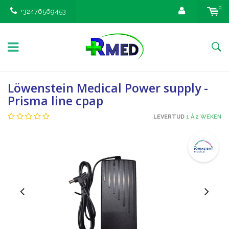
0
+32476569453
Löwenstein Medical Power supply -
Prisma line cpap
LEVERTIJD
1 À 2 WEKEN