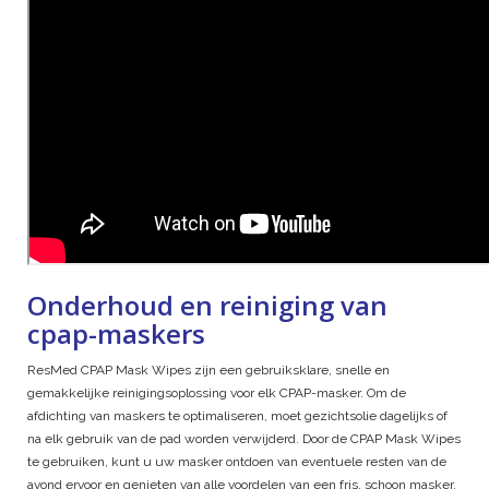
Onderhoud en reiniging van
cpap-maskers
ResMed CPAP Mask Wipes zijn een gebruiksklare, snelle en
gemakkelijke reinigingsoplossing voor elk CPAP-masker. Om de
afdichting van maskers te optimaliseren, moet gezichtsolie dagelijks of
na elk gebruik van de pad worden verwijderd. Door de CPAP Mask Wipes
te gebruiken, kunt u uw masker ontdoen van eventuele resten van de
avond ervoor en genieten van alle voordelen van een fris, schoon masker.