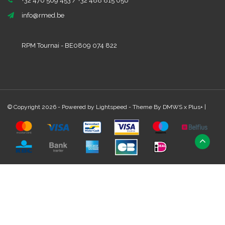
+32 476 569 453 / +32 488 815 056
info@rmed.be
RPM Tournai - BE0809 074 822
© Copyright 2026 - Powered by
Lightspeed
- Theme By
DMWS
x
Plus+
|