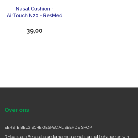
Nasal Cushion -
AirTouch N20 - ResMed
39,00
Over ons
EERSTE BELGISCHE GESPECIALISEERDE SHOP
RMed is een Belgische onderneming gericht op het behandelen van