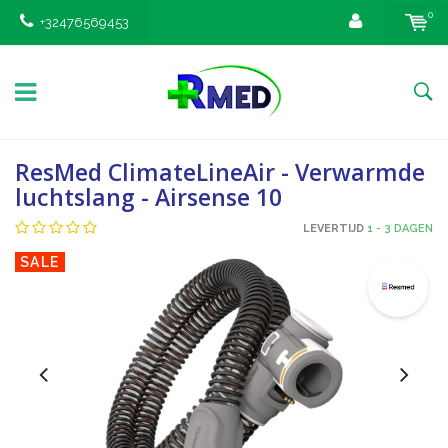
0
+32476569453
ResMed ClimateLineAir - Verwarmde
luchtslang - Airsense 10
LEVERTIJD
1 - 3 DAGEN
SALE