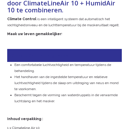
door ClimateLineAir 10 + HumidAir
10 te combineren.
Climate Control
is een intelligent systeem dat automatisch het
vochtigheidsniveau en de luchttemperatuur bij de maskeruitlaat regelt.
Maak uw leven gemakkelijker
!
Climate Contro
l zorgt voor:
Een comfortabele luchtvochtigheid en temperatuur tijdens de
behandeling.
Het handhaven van de ingestelde temperatuur en relatieve
luchtvochtigheid tijdens de slaap om uitdroging van neus en mond
te voorkomen.
Beschermt tegen de vorming van waterdruppels in de verwarmde
luchtslang en het masker.
Inhoud verpakking :
1 x Climateline Air 10