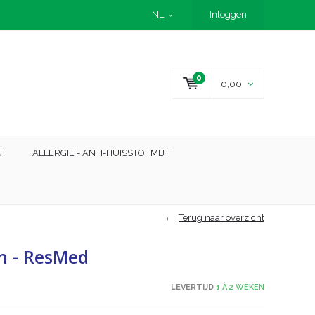
NL
Inloggen
0
0,00
N
ALLERGIE - ANTI-HUISSTOFMIJT
Terug naar overzicht
en - ResMed
LEVERTIJD
1 À 2 WEKEN