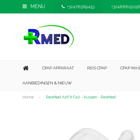
MENU
+32476569453
+32488815056
CPAP APPARAAT
REIS CPAP
CPAP MA
AANBIEDINGEN & NIEUW
Home
ResMed AirFit F40 - Kussen - ResMed