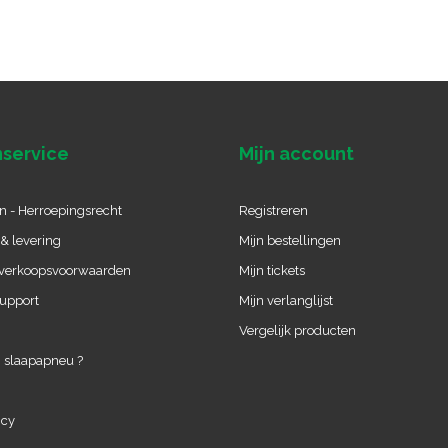
service
Mijn account
n - Herroepingsrecht
Registreren
& levering
Mijn bestellingen
verkoopsvoorwaarden
Mijn tickets
upport
Mijn verlanglijst
Vergelijk producten
 slaapapneu ?
icy