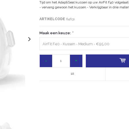
Tijd om het AdaptiSeal kussen op uw AirFit F40 volgela
- vervang gewoon het kussen - Verkrijgbaar in drie mate
ARTIKELCODE
64631
Maak een keuze:
*
AirFit F40 - Kussen - Medium - €95,00
-
+