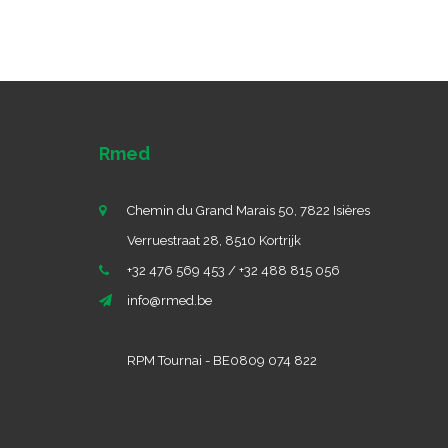
Rmed
Chemin du Grand Marais 50, 7822 Isières
Verruestraat 28, 8510 Kortrijk
+32 476 569 453 / +32 488 815 056
info@rmed.be
RPM Tournai - BE0809 074 822