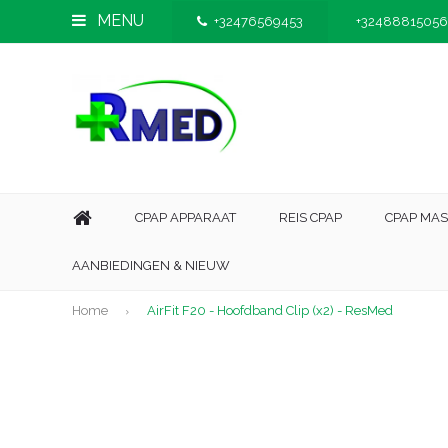
MENU
+32476569453
+32488815056
CPAP APPARAAT
REIS CPAP
CPAP MA
AANBIEDINGEN & NIEUW
Home
AirFit F20 - Hoofdband Clip (x2) - ResMed