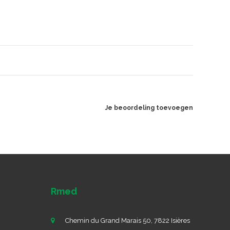
Je beoordeling toevoegen
Rmed
Chemin du Grand Marais 50, 7822 Isières