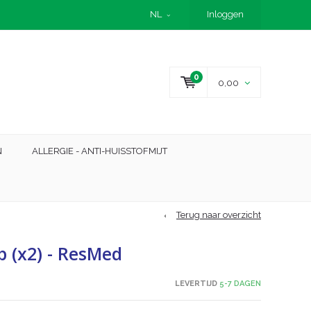
NL
Inloggen
0
0,00
N
ALLERGIE - ANTI-HUISSTOFMIJT
Terug naar overzicht
p (x2) - ResMed
LEVERTIJD
5-7 DAGEN