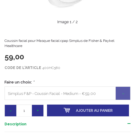
Image
1
/ 2
Coussin facial pour Masque facial cpap Simplus de Fisher & Paykel
Healthcare
59,00
CODE DE L'ARTICLE
400HC580
Faire un choix:
*
Simplus F&P - Coussin Facial - Medium - €59,00
-
+
AJOUTER AU PANIER
Description