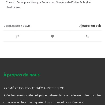
Coussin facial pour Masque facial cpap Simplus de Fisher & Paykel
Healthcare
0
étoiles selon
0
avis
Ajouter un avis
À propos de nous
PREMIÈRE BOUTIQUE SPÉCIALISÉE BELGE
RMed est une société belge spécialisée dans le traitement des troubles
du sommeil tels que l'apnée du sommeil et le ronflement.