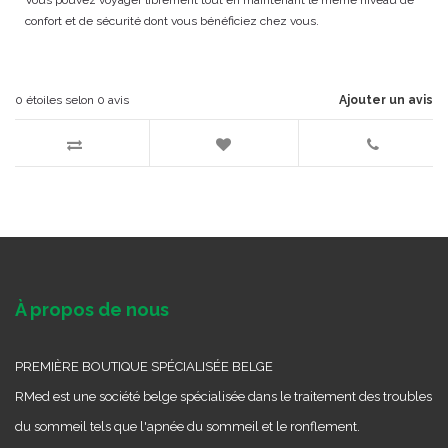
Vous pouvez voyager librement tout en maintenant le même niveau de
confort et de sécurité dont vous bénéficiez chez vous.
0
étoiles selon
0
avis
Ajouter un avis
À propos de nous
PREMIÈRE BOUTIQUE SPÉCIALISÉE BELGE
RMed est une société belge spécialisée dans le traitement des troubles
du sommeil tels que l'apnée du sommeil et le ronflement.