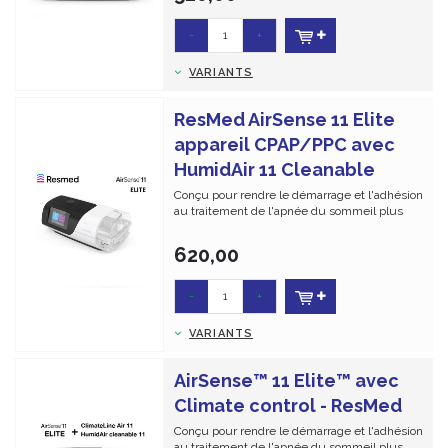
-
+
VARIANTS
ResMed AirSense 11 Elite
appareil CPAP/PPC avec
HumidAir 11 Cleanable
Conçu pour rendre le démarrage et l'adhésion
au traitement de l'apnée du sommeil plus
facile et ...
620,00
-
+
VARIANTS
AirSense™ 11 Elite™ avec
Climate control - ResMed
Conçu pour rendre le démarrage et l'adhésion
au traitement de l'apnée du sommeil plus