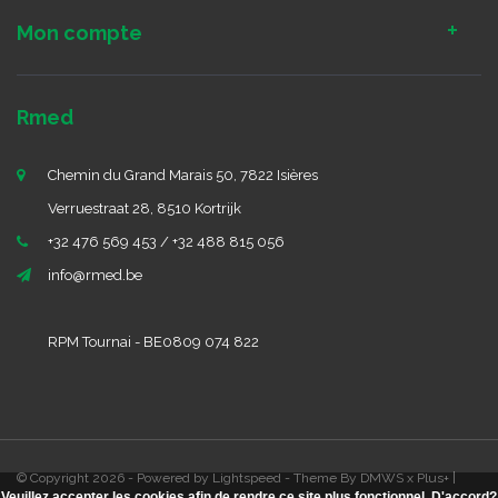
Mon compte
Rmed
Chemin du Grand Marais 50, 7822 Isières
Verruestraat 28, 8510 Kortrijk
+32 476 569 453 / +32 488 815 056
info@rmed.be
RPM Tournai - BE0809 074 822
© Copyright 2026 - Powered by
Lightspeed
- Theme By
DMWS
x
Plus+
|
Veuillez accepter les cookies afin de rendre ce site plus fonctionnel. D'accord?