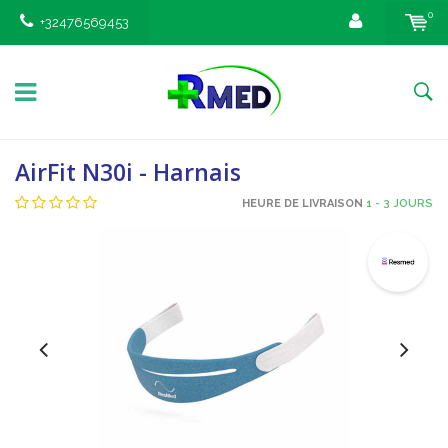
0
+32476569453
AirFit N30i - Harnais
HEURE DE LIVRAISON
1 - 3 JOURS