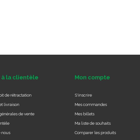
 à la clientèle
Mon compte
it de rétractation
S'inscrire
t livraison
Mes commandes
générales de vente
Mes billets
entèle
Ma liste de souhaits
e nous
Comparer les produits