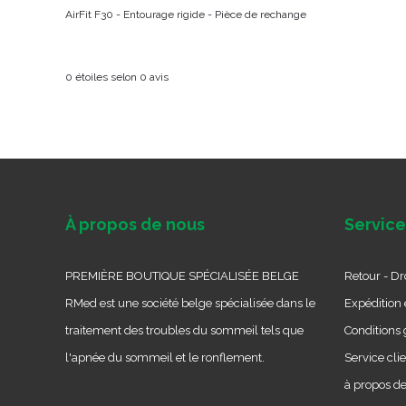
AirFit F30 - Entourage rigide - Pièce de rechange
0
étoiles selon
0
avis
À propos de nous
Service
PREMIÈRE BOUTIQUE SPÉCIALISÉE BELGE
Retour - Dro
RMed est une société belge spécialisée dans le
Expédition e
traitement des troubles du sommeil tels que
Conditions 
l'apnée du sommeil et le ronflement.
Service cli
à propos d