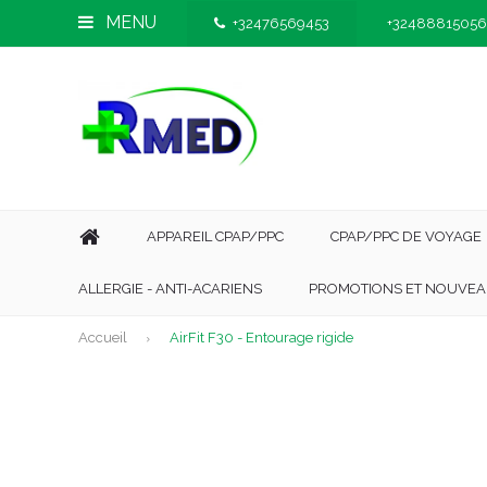
MENU
+32476569453
+32488815056
APPAREIL CPAP/PPC
CPAP/PPC DE VOYAGE
ALLERGIE - ANTI-ACARIENS
PROMOTIONS ET NOUVEA
Accueil
AirFit F30 - Entourage rigide